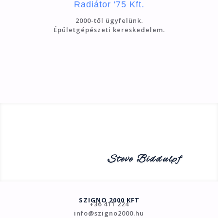
Radiátor '75 Kft.
2000-től ügyfelünk.
Épületgépészeti kereskedelem.
Steve Biddulpf
SZIGNO 2000 KFT
+36 411 224
info@szigno2000.hu