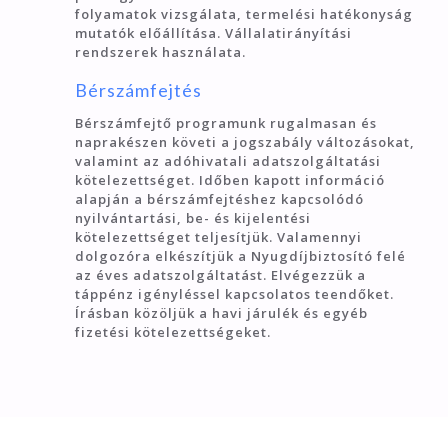
folyamatok vizsgálata, termelési hatékonyság
mutatók előállítása. Vállalatirányítási
rendszerek használata.
Bérszámfejtés
Bérszámfejtő programunk rugalmasan és
naprakészen követi a jogszabály változásokat,
valamint az adóhivatali adatszolgáltatási
kötelezettséget. Időben kapott információ
alapján a bérszámfejtéshez kapcsolódó
nyilvántartási, be- és kijelentési
kötelezettséget teljesítjük. Valamennyi
dolgozóra elkészítjük a Nyugdíjbiztosító felé
az éves adatszolgáltatást. Elvégezzük a
táppénz igényléssel kapcsolatos teendőket.
Írásban közöljük a havi járulék és egyéb
fizetési kötelezettségeket.