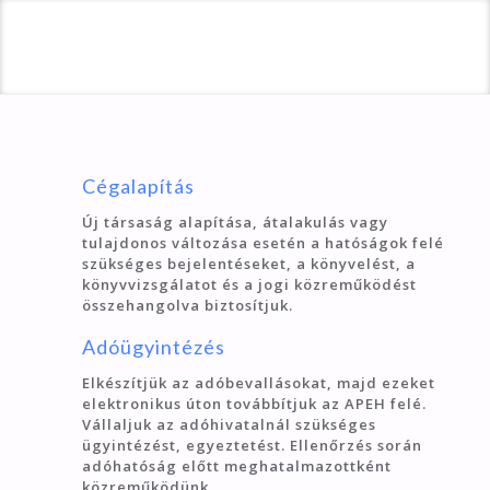
Hívjon bennünket
+36 411 224
Irodánk
3300 Eger, Vécseyvölgy utca 40.
Cégalapítás
Új társaság alapítása, átalakulás vagy
tulajdonos változása esetén a hatóságok felé
szükséges bejelentéseket, a könyvelést, a
könyvvizsgálatot és a jogi közreműködést
összehangolva biztosítjuk.
Adóügyintézés
Elkészítjük az adóbevallásokat, majd ezeket
elektronikus úton továbbítjuk az APEH felé.
Vállaljuk az adóhivatalnál szükséges
ügyintézést, egyeztetést. Ellenőrzés során
adóhatóság előtt meghatalmazottként
közreműködünk.