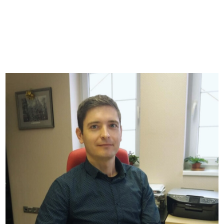
IDEGEN NYELV ISMERET
Angol, Német társalgási szint.
E-MAIL
peter.varkonyi@szigno2000.hu