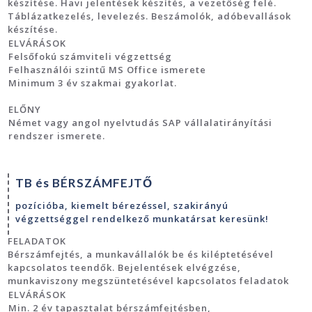
készítése. Havi jelentések készítés, a vezetőség felé.
Táblázatkezelés, levelezés. Beszámolók, adóbevallások
készítése.
ELVÁRÁSOK
Felsőfokú számviteli végzettség
Felhasználói szintű MS Office ismerete
Minimum 3 év szakmai gyakorlat.
ELŐNY
Német vagy angol nyelvtudás SAP vállalatirányítási
rendszer ismerete.
TB és BÉRSZÁMFEJTŐ
pozícióba, kiemelt bérezéssel, szakirányú
végzettséggel rendelkező munkatársat keresünk!
FELADATOK
Bérszámfejtés, a munkavállalók be és kiléptetésével
kapcsolatos teendők. Bejelentések elvégzése,
munkaviszony megszüntetésével kapcsolatos feladatok
ELVÁRÁSOK
Min. 2 év tapasztalat bérszámfejtésben,