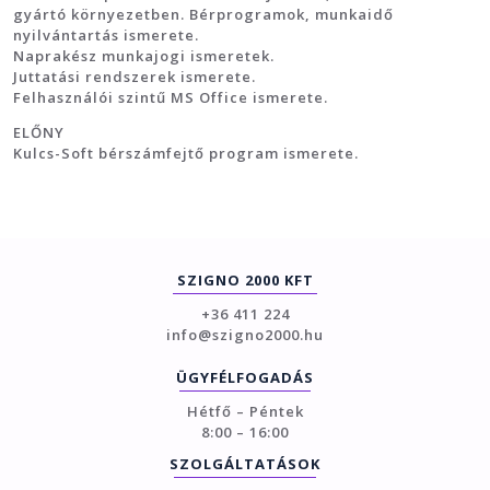
gyártó környezetben. Bérprogramok, munkaidő
nyilvántartás ismerete.
Naprakész munkajogi ismeretek.
Juttatási rendszerek ismerete.
Felhasználói szintű MS Office ismerete.
ELŐNY
Kulcs-Soft bérszámfejtő program ismerete.
SZIGNO 2000 KFT
+36 411 224
info@szigno2000.hu
ÜGYFÉLFOGADÁS
Hétfő – Péntek
8:00 – 16:00
SZOLGÁLTATÁSOK