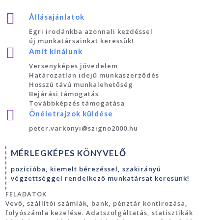

Állásajánlatok
Egri irodánkba azonnali kezdéssel
új munkatársainkat keressük!

Amit kínálunk
Versenyképes jövedelem
Határozatlan idejű munkaszerződés
Hosszú távú munkalehetőség
Bejárási támogatás
Továbbképzés támogatása

Önéletrajzok küldése
peter.varkonyi@szigno2000.hu
MÉRLEGKÉPES KÖNYVELŐ
pozícióba, kiemelt bérezéssel, szakirányú
végzettséggel rendelkező munkatársat keresünk!
FELADATOK
Vevő, szállítói számlák, bank, pénztár kontírozása,
folyószámla kezelése. Adatszolgáltatás, statisztikák